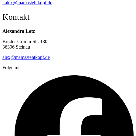
alex@mamastehtkopf.de
Kontakt
Alexandra Lotz
Brüder-Grimm-Str. 130
36396 Steinau
alex@mamastehtkopf.de
Folge mir