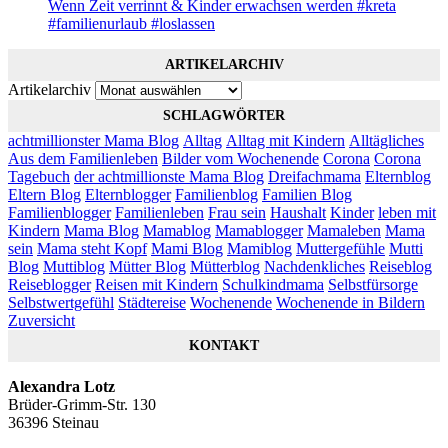
Wenn Zeit verrinnt & Kinder erwachsen werden #kreta
#familienurlaub #loslassen
ARTIKELARCHIV
Artikelarchiv
SCHLAGWÖRTER
achtmillionster Mama Blog
Alltag
Alltag mit Kindern
Alltägliches
Aus dem Familienleben
Bilder vom Wochenende
Corona
Corona
Tagebuch
der achtmillionste Mama Blog
Dreifachmama
Elternblog
Eltern Blog
Elternblogger
Familienblog
Familien Blog
Familienblogger
Familienleben
Frau sein
Haushalt
Kinder
leben mit
Kindern
Mama Blog
Mamablog
Mamablogger
Mamaleben
Mama
sein
Mama steht Kopf
Mami Blog
Mamiblog
Muttergefühle
Mutti
Blog
Muttiblog
Mütter Blog
Mütterblog
Nachdenkliches
Reiseblog
Reiseblogger
Reisen mit Kindern
Schulkindmama
Selbstfürsorge
Selbstwertgefühl
Städtereise
Wochenende
Wochenende in Bildern
Zuversicht
KONTAKT
Alexandra Lotz
Brüder-Grimm-Str. 130
36396 Steinau