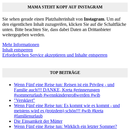
MAMA STEHT KOPF AUF INSTAGRAM
Sie sehen gerade einen Platzhalterinhalt von
Instagram
. Um auf
den eigentlichen Inhalt zuzugreifen, klicken Sie auf die Schaltfläche
unten. Bitte beachten Sie, dass dabei Daten an Drittanbieter
weitergegeben werden.
Mehr Informationen
Inhalt entsperren
Erforderlichen Service akzeptieren und Inhalte entsperren
TOP BEITRÄGE
Wenn Fünf eine Reise tun: Reisen ist ein Privileg - und
Familie auch!!! DANKE, Kreta #erinnerungen
#sommerurlaub #wennkindergroßwerden #wib
"Versklavt"
Wenn Fünf eine Reise tun: Es kommt wie es kommt - und
meistens wird es (trotzdem) schön!!! #wib #kreta
#familienurlaub
Die Einsamkeit der Mütter
Wenn Fünf eine Reise tun: Wirklich ein letzter Sommer?