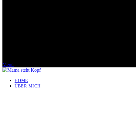
Menü
HOME
ÜBER MICH